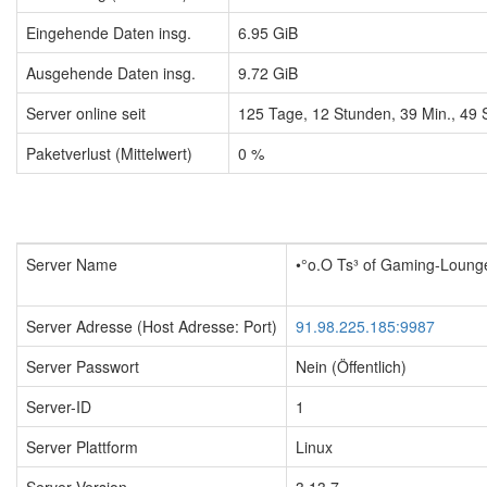
Eingehende Daten insg.
6.95 GiB
Ausgehende Daten insg.
9.72 GiB
Server online seit
125
Tage,
12
Stunden,
39
Min.,
50
S
Paketverlust (Mittelwert)
0 %
Server Name
•°o.O Ts³ of Gaming-Lounge
Server Adresse (Host Adresse: Port)
91.98.225.185:9987
Server Passwort
Nein (Öffentlich)
Server-ID
1
Server Plattform
Linux