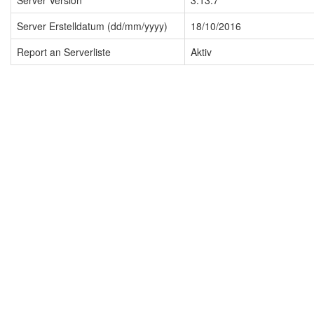
Server Version
3.13.7
Server Erstelldatum (dd/mm/yyyy)
18/10/2016
Report an Serverliste
Aktiv
Impressum
Datenschutzerklärung