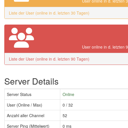
User online in d. letzten
Liste der User (online in d. letzten 30 Tagen)
User online in d. letzten
Liste der User (online in d. letzten 90 Tagen)
Server Details
Server Status
Online
User (Online / Max)
0 / 32
Anzahl aller Channel
52
Server Ping (Mittelwert)
0 ms