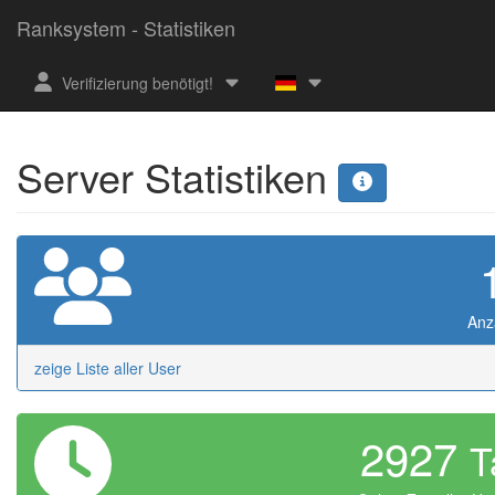
Ranksystem - Statistiken
Verifizierung benötigt!
Server Statistiken
Anz
zeige Liste aller User
2927
T