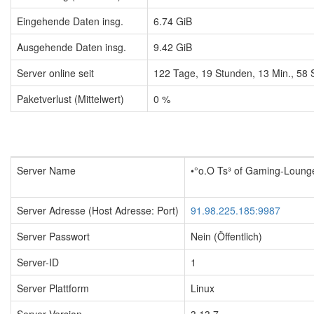
Eingehende Daten insg.
6.74 GiB
Ausgehende Daten insg.
9.42 GiB
Server online seit
122
Tage,
19
Stunden,
13
Min.,
59
S
Paketverlust (Mittelwert)
0 %
Server Name
•°o.O Ts³ of Gaming-Lounge
Server Adresse (Host Adresse: Port)
91.98.225.185:9987
Server Passwort
Nein (Öffentlich)
Server-ID
1
Server Plattform
Linux