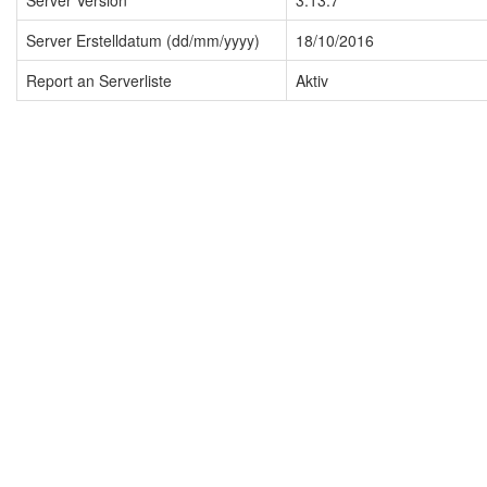
Server Version
3.13.7
Server Erstelldatum (dd/mm/yyyy)
18/10/2016
Report an Serverliste
Aktiv
Impressum
Datenschutzerklärung