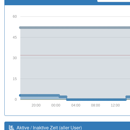
60
45
30
15
0
20:00
00:00
04:00
08:00
12:00
Aktive / Inaktive Zeit (aller User)